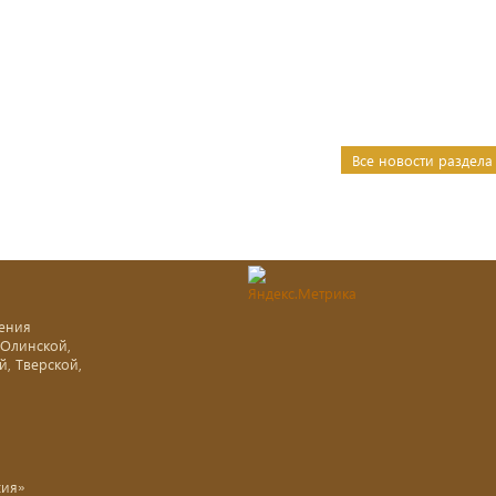
Все новости раздела
ения
-Олинской,
й, Тверской,
хия»