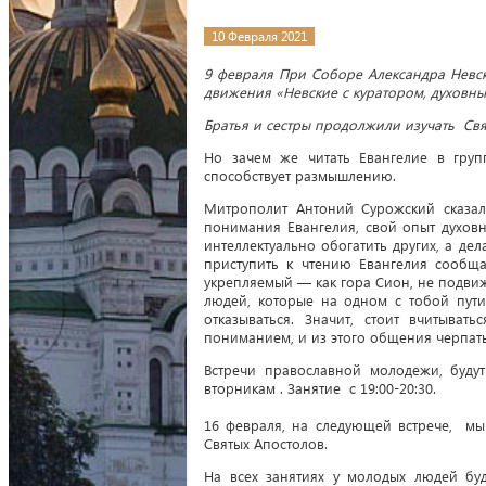
10 Февраля 2021
9 февраля При Соборе Александра Невс
движения «Невские с куратором, духовн
Братья и сестры продолжили изучать Св
Но зачем же читать Евангелие в гру
способствует размышлению.
Митрополит Антоний Сурожский сказал
понимания Евангелия, свой опыт духовн
интеллектуально обогатить других, а де
приступить к чтению Евангелия сообща
укрепляемый — как гора Сион, не подви
людей, которые на одном с тобой пут
отказываться. Значит, стоит вчитыва
пониманием, и из этого общения черпат
Встречи православной молодежи, буду
вторникам . Занятие с 19:00-20:30.
16 февраля, на следующей встрече, мы
Святых Апостолов.
На всех занятиях у молодых людей буд