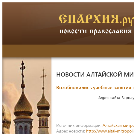
НОВОСТИ АЛТАЙСКОЙ М
Возобновились учебные занятия
Адрес сайта Барна
Источник информации:
Алтайская митр
Адрес новости:
http://www.altai-mitropol