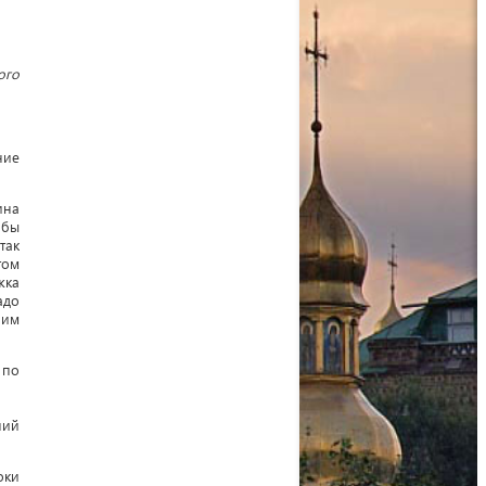
ого
ние
ина
обы
так
том
жка
адо
оим
 по
ний
оки