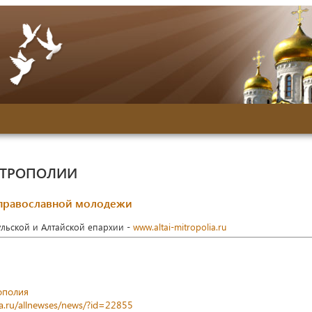
ИТРОПОЛИИ
 православной молодежи
ульской и Алтайской епархии -
www.altai-mitropolia.ru
ополия
ia.ru/allnewses/news/?id=22855