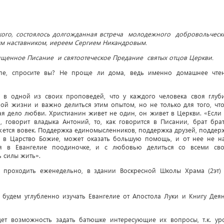
кого, состоялось долгожданная встреча молодежного добровольческ
ым наставником, иереем Сергием Никандровым.
ященное Писание и святоотеческое Предание святых отцов Церкви.
ппе, спросите вы? Не проще ли дома, ведь именно домашнее чте
 в одной из своих проповедей, что у каждого человека своя глуб
ой жизни и важно делиться этим опытом, но не только для того, чт
лая дело любви. Христианин живет не один, он живет в Церкви. «Если 
, говорит владыка Антоний, то, как говорится в Писании, брат бра
жется вовек. Поддержка единомысленников, поддержка друзей, поддер
и в Царство Божие, может оказать большую помощь, и от нее не н
ться в Евангелие поодиночке, и с любовью делиться со всеми св
ь силы жить».
т проходить еженедельно, в здании Воскресной Школы Храма (2эт)
 будем углубленно изучать Евангелие от Апостола Луки и Книгу Дея
ет возможность задать батюшке интересующие их вопросы, т.к. ур