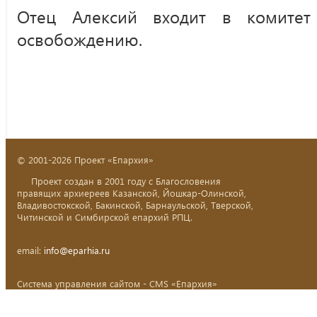
Отец Алексий входит в комитет
освобождению.
© 2001-2026 Проект «Епархия»
Проект создан в 2001 году с Благословения
правящих архиереев Казанской, Йошкар-Олинской,
Владивостокской, Бакинской, Барнаульской, Тверской,
Читинской и Симбирской епархий РПЦ.
email:
info@eparhia.ru
Система управления сайтом - CMS «Епархия»