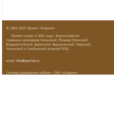
© 2001-2026 Проект «Епархия»
Проект создан в 2001 году с Благословения
правящих архиереев Казанской, Йошкар-Олинской,
Владивостокской, Бакинской, Барнаульской, Тверской,
Читинской и Симбирской епархий РПЦ.
email:
info@eparhia.ru
Система управления сайтом - CMS «Епархия»