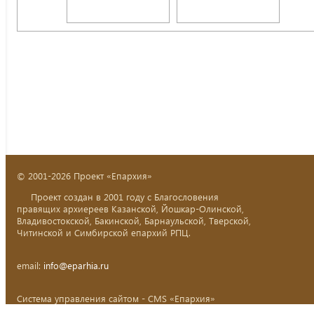
© 2001-2026 Проект «Епархия»
Проект создан в 2001 году с Благословения
правящих архиереев Казанской, Йошкар-Олинской,
Владивостокской, Бакинской, Барнаульской, Тверской,
Читинской и Симбирской епархий РПЦ.
email:
info@eparhia.ru
Система управления сайтом - CMS «Епархия»