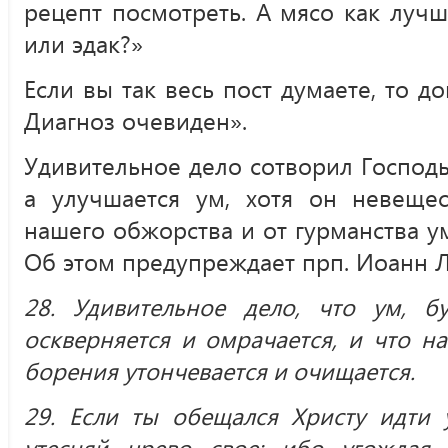
рецепт посмотреть. А мясо как луч
или эдак?»
Если вы так весь пост думаете, то д
Диагноз очевиден».
Удивительное дело сотворил Господь:
а улучшается ум, хотя он невещес
нашего обжорства и от гурманства ум
Об этом предупреждает прп. Иоанн Л
28. Удивительное дело, что ум, бу
оскверняется и омрачается, и что н
борения утончевается и очищается.
29. Если ты обещался Христу идти 
утесняй чрево свое; ибо угождая