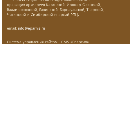
правящих архиереев Казанской, Йошкар-Олинской,
Владивостокской, Бакинской, Барнаульской, Тверской,
Читинской и Симбирской епархий РПЦ.
email:
info@eparhia.ru
Система управления сайтом - CMS «Епархия»