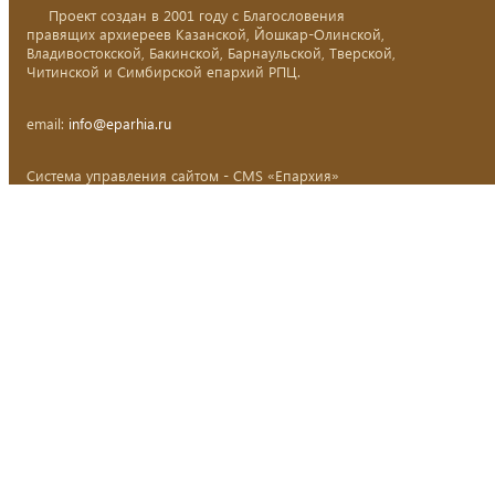
Проект создан в 2001 году с Благословения
правящих архиереев Казанской, Йошкар-Олинской,
Владивостокской, Бакинской, Барнаульской, Тверской,
Читинской и Симбирской епархий РПЦ.
email:
info@eparhia.ru
Система управления сайтом - CMS «Епархия»