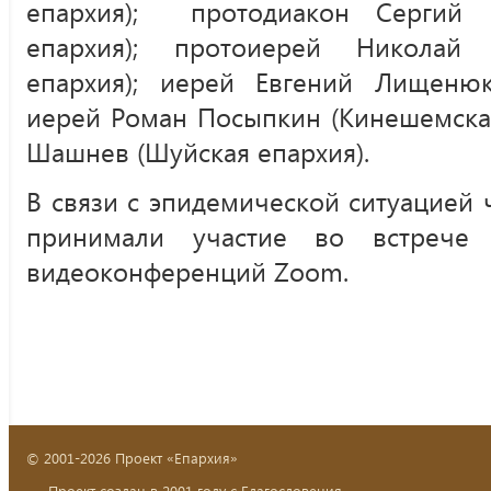
епархия); протодиакон Сергий Е
епархия); протоиерей Николай
епархия); иерей Евгений Лищенюк 
иерей Роман Посыпкин (Кинешемская
Шашнев (Шуйская епархия).
В связи с эпидемической ситуацией
принимали участие во встрече 
видеоконференций Zoom.
© 2001-2026 Проект «Епархия»
Проект создан в 2001 году с Благословения