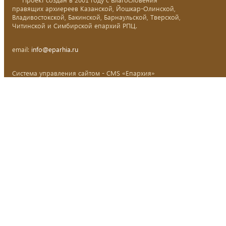
правящих архиереев Казанской, Йошкар-Олинской,
Владивостокской, Бакинской, Барнаульской, Тверской,
Читинской и Симбирской епархий РПЦ.
email:
info@eparhia.ru
Система управления сайтом - CMS «Епархия»