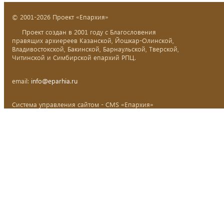
© 2001-2026 Проект «Епархия»
Проект создан в 2001 году с Благословения
правящих архиереев Казанской, Йошкар-Олинской,
Владивостокской, Бакинской, Барнаульской, Тверской,
Читинской и Симбирской епархий РПЦ.
email:
info@eparhia.ru
Система управления сайтом - CMS «Епархия»