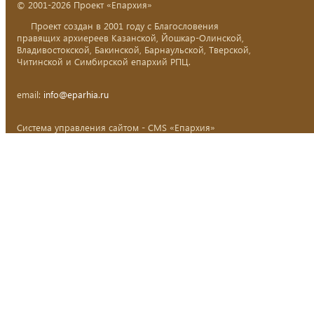
© 2001-2026 Проект «Епархия»
Проект создан в 2001 году с Благословения
правящих архиереев Казанской, Йошкар-Олинской,
Владивостокской, Бакинской, Барнаульской, Тверской,
Читинской и Симбирской епархий РПЦ.
email:
info@eparhia.ru
Система управления сайтом - CMS «Епархия»