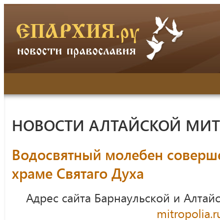
НОВОСТИ АЛТАЙСКОЙ МИ
Водосвятный молебен соверш
храме Святаго Духа
Адрес сайта Барнаульской и Алтай
mitropolia.r