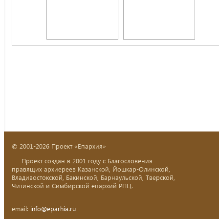
© 2001-2026 Проект «Епархия»
Проект создан в 2001 году с Благословения
правящих архиереев Казанской, Йошкар-Олинской,
Владивостокской, Бакинской, Барнаульской, Тверской,
Читинской и Симбирской епархий РПЦ.
email:
info@eparhia.ru