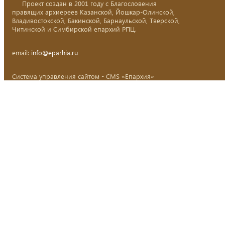
Проект создан в 2001 году с Благословения
правящих архиереев Казанской, Йошкар-Олинской,
Владивостокской, Бакинской, Барнаульской, Тверской,
Читинской и Симбирской епархий РПЦ.
email:
info@eparhia.ru
Система управления сайтом - CMS «Епархия»