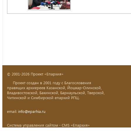
© 2001-2026 Проект «Епархия»
Проект создан в 2001 году с Благословения
правящих архиереев Казанской, Йошкар-Олинской,
Владивостокской, Бакинской, Барнаульской, Тверской,
Читинской и Симбирской епархий РПЦ.
email:
info@eparhia.ru
Система управления сайтом - CMS «Епархия»