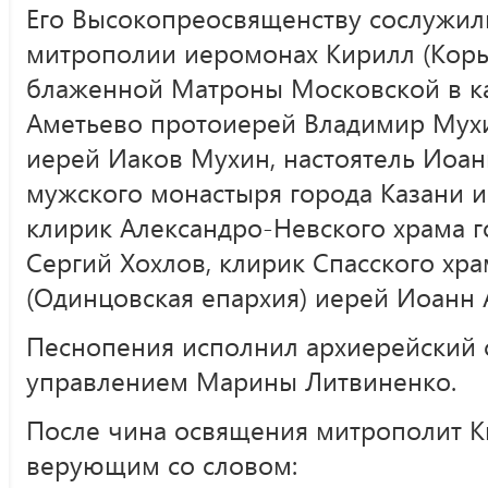
Его Высокопреосвященству сослужили
митрополии иеромонах Кирилл (Корыт
блаженной Матроны Московской в к
Аметьево протоиерей Владимир Мухи
иерей Иаков Мухин, настоятель Иоа
мужского монастыря города Казани и
клирик Александро-Невского храма 
Сергий Хохлов, клирик Спасского хра
(Одинцовская епархия) иерей Иоанн 
Песнопения исполнил архиерейский
управлением Марины Литвиненко.
После чина освящения митрополит К
верующим со словом: