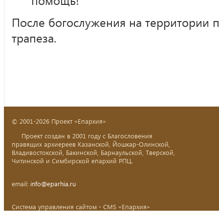
помощь!
После богослужения на территории 
трапеза.
© 2001-2026 Проект «Епархия»
Проект создан в 2001 году с Благословения
правящих архиереев Казанской, Йошкар-Олинской,
Владивостокской, Бакинской, Барнаульской, Тверской,
Читинской и Симбирской епархий РПЦ.
email:
info@eparhia.ru
Система управления сайтом - CMS «Епархия»