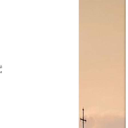
ий
ам