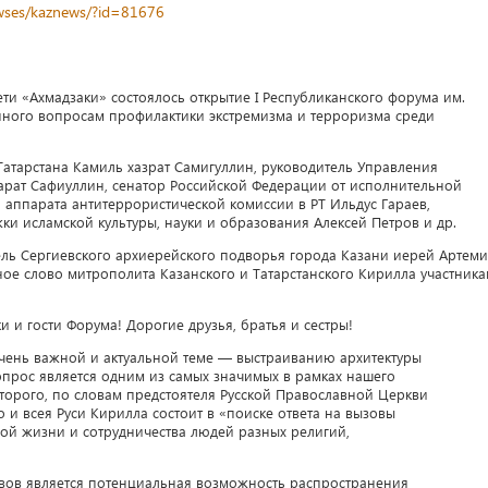
newses/kaznews/?id=81676
ети «Ахмадзаки» состоялось открытие I Республиканского форума им.
нного вопросам профилактики экстремизма и терроризма среди
атарстана Камиль хазрат Самигуллин, руководитель Управления
рат Сафиуллин, сенатор Российской Федерации от исполнительной
ь аппарата антитеррористической комиссии в РТ Ильдус Гараев,
ки исламской культуры, науки и образования Алексей Петров и др.
ель Сергиевского архиерейского подворья города Казани иерей Артем
ое слово митрополита Казанского и Татарстанского Кирилла участник
 и гости Форума! Дорогие друзья, братья и сестры!
чень важной и актуальной теме — выстраиванию архитектуры
прос является одним из самых значимых в рамках нашего
торого, по словам предстоятеля Русской Православной Церкви
 и всея Руси Кирилла состоит в «поиске ответа на вызовы
ой жизни и сотрудничества людей разных религий,
зовов является потенциальная возможность распространения