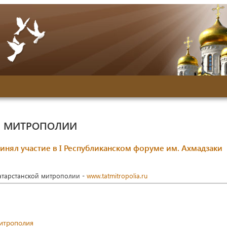
Й МИТРОПОЛИИ
инял участие в I Республиканском форуме им. Ахмадзаки
Татарстанской митрополии -
www.tatmitropolia.ru
митрополия