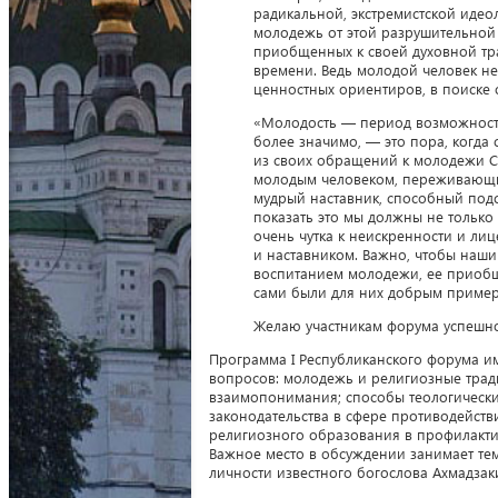
радикальной, экстремистской идео
молодежь от этой разрушительной
приобщенных к своей духовной тр
времени. Ведь молодой человек не
ценностных ориентиров, в поиске 
«Молодость — период возможностей
более значимо, — это пора, когда
из своих обращений к молодежи С
молодым человеком, переживающим
мудрый наставник, способный подс
показать это мы должны не только
очень чутка к неискренности и ли
и наставником. Важно, чтобы наши
воспитанием молодежи, ее приоб
сами были для них добрым пример
Желаю участникам форума успешно
Программа I Республиканского форума и
вопросов: молодежь и религиозные трад
взаимопонимания; способы теологически
законодательства в сфере противодейств
религиозного образования в профилакти
Важное место в обсуждении занимает тем
личности известного богослова Ахмадзак