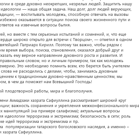
логии в среде духовно неокрепших, незрелых людей. Защитить нашу
 идеологии — наша общая задача. Наш долг, долг людей верующих,
адиции, — воспитывать молодежь, способную отвечать на вызовы
избежно оказывается в ситуации поиска своего жизненного пути и
ответов на извечные вопросы бытия.
, но вместе с тем серьезных испытаний и сомнений, и, что еще
 сердце широко открыто для встречи с Творцом», — отметил в одном
вятейший Патриарх Кирилл. Поэтому так важно, чтобы рядом с
 время выбора, поиска, становления, оказался добрый друг и
казать ему верное направление духовного роста и развития. И
 правильным словом, но и личным примером, так как молодежь
цемерию. Это необходимо помнить всем, кто берется быть учителем
 слова не расходились с делами, чтобы, занимаясь духовным
щением к традиционным духовно-нравственным ценностям, мы
ом, в чем да поможет нам Всевышний Господь!
й плодотворной работы, мира и благополучия.
мени Ахмадзаки хазрата Сафиуллина рассматривает широкий круг
иции; важность сохранения и укрепления межконфессионального мира
х манипуляций (на примере салафизма); актуальные вопросы
ия идеологии терроризма и экстремизма; безопасность в сети; роль
ке идей терроризма и экстремизма и пр.
а популяризации татарского богословского наследия, а именно –
и хазрата Сафиуллина.