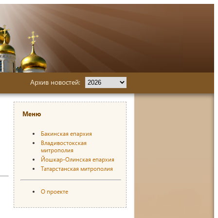
Архив новостей:
Меню
Бакинская епархия
Владивостокская
митрополия
Йошкар-Олинская епархия
Татарстанская митрополия
О проекте