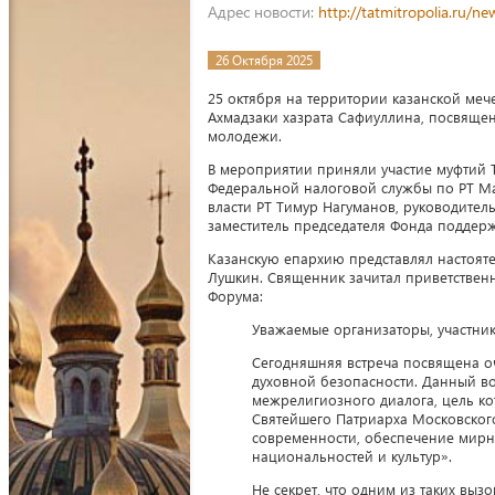
Адрес новости:
http://tatmitropolia.ru/
26 Октября 2025
25 октября на территории казанской меч
Ахмадзаки хазрата Сафиуллина, посвяще
молодежи.
В мероприятии приняли участие муфтий Т
Федеральной налоговой службы по РТ Ма
власти РТ Тимур Нагуманов, руководител
заместитель председателя Фонда поддерж
Казанскую епархию представлял настоят
Лушкин. Священник зачитал приветственн
Форума:
Уважаемые организаторы, участники
Сегодняшняя встреча посвящена о
духовной безопасности. Данный во
межрелигиозного диалога, цель ко
Святейшего Патриарха Московского
современности, обеспечение мирн
национальностей и культур».
Не секрет, что одним из таких вы