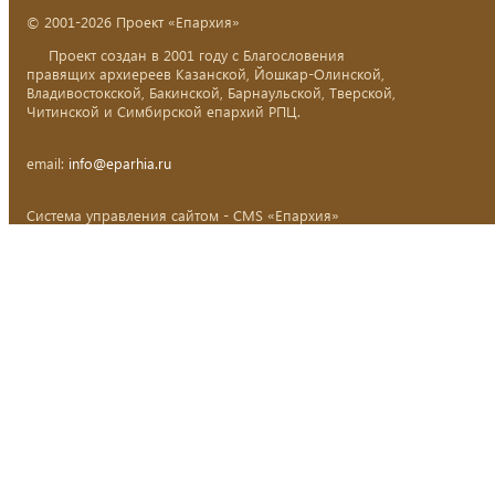
© 2001-2026 Проект «Епархия»
Проект создан в 2001 году с Благословения
правящих архиереев Казанской, Йошкар-Олинской,
Владивостокской, Бакинской, Барнаульской, Тверской,
Читинской и Симбирской епархий РПЦ.
email:
info@eparhia.ru
Система управления сайтом - CMS «Епархия»