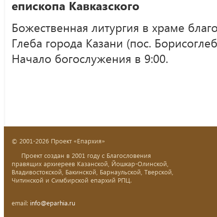
епископа Кавказского
Божественная литургия в храме благ
Глеба города Казани (пос. Борисоглебс
Начало богослужения в 9:00.
© 2001-2026 Проект «Епархия»
Проект создан в 2001 году с Благословения
правящих архиереев Казанской, Йошкар-Олинской,
Владивостокской, Бакинской, Барнаульской, Тверской,
Читинской и Симбирской епархий РПЦ.
email:
info@eparhia.ru