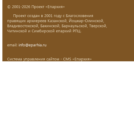
© 2001-2026 Проект «Епархия»
Проект создан в 2001 году с Благословения
правящих архиереев Казанской, Йошкар-Олинской,
Владивостокской, Бакинской, Барнаульской, Тверской,
Читинской и Симбирской епархий РПЦ.
email:
info@eparhia.ru
Система управления сайтом - CMS «Епархия»