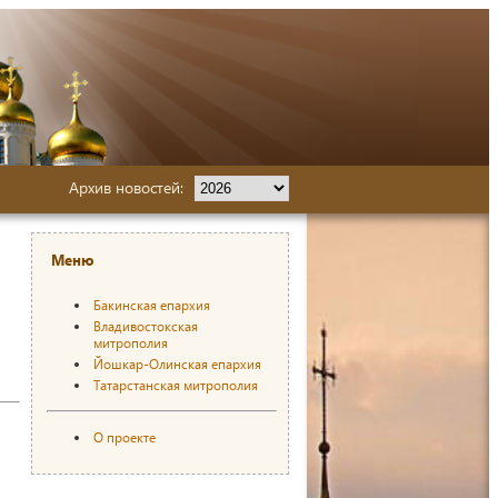
Архив новостей:
Меню
Бакинская епархия
Владивостокская
митрополия
Йошкар-Олинская епархия
Татарстанская митрополия
О проекте