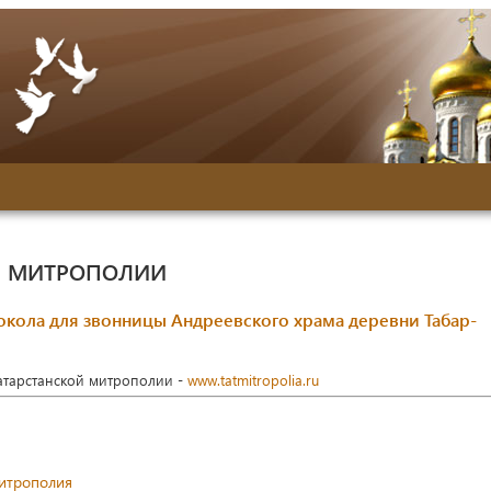
Й МИТРОПОЛИИ
кола для звонницы Андреевского храма деревни Табар-
Татарстанской митрополии -
www.tatmitropolia.ru
митрополия