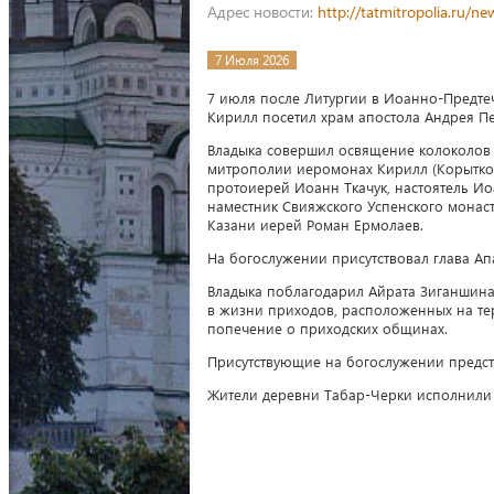
Адрес новости:
http://tatmitropolia.ru/
7 Июля 2026
7 июля после Литургии в Иоанно-Предте
Кирилл посетил храм апостола Андрея Пе
Владыка совершил освящение колоколов 
митрополии иеромонах Кирилл (Корытко)
протоиерей Иоанн Ткачук, настоятель Ио
наместник Свияжского Успенского монас
Казани иерей Роман Ермолаев.
На богослужении присутствовал глава А
Владыка поблагодарил Айрата Зиганшина 
в жизни приходов, расположенных на те
попечение о приходских общинах.
Присутствующие на богослужении предста
Жители деревни Табар-Черки исполнили