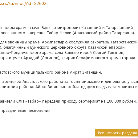
newses/kaznews/?id=82602
ченском храме в селе Бишево митрополит Казанский и Татарстанский
рвозванного в деревне Табар-Черки (Апастовский район Татарстана).
для звонницы храма. Архипастырю сослужили секретарь Татарстанской
, благочинный Буинского церковного округа Казанской епархии
анно-Предтеченского храма села Бишево иерей Сергий Грязнов,
тыря игумен Аркадий (Логинов), клирик Серафимовского храма города
пастовского муниципального района Айрат Зиганшин.
и жителей Апастовского района за гостеприимство и деятельное участ
рритории района. Айрат Зиганшин поблагодарил владыку за молитвы и
вители СХП «Табар» передали приходу сертификат на 100 000 рублей.
 праздничные песнопения.
Все новости раздела