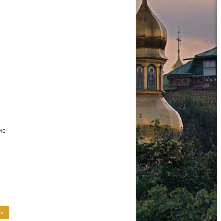
ие
 »