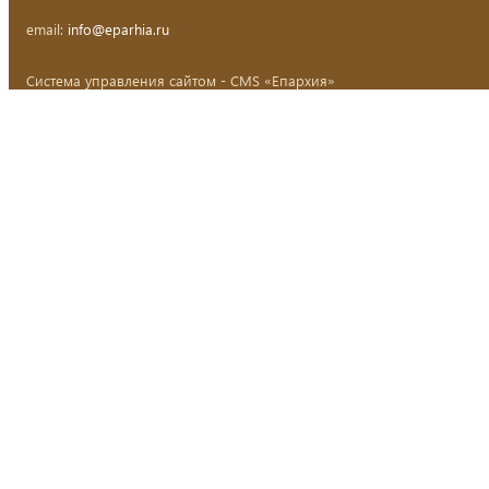
email:
info@eparhia.ru
Система управления сайтом - CMS «Епархия»