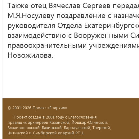
Также отец Вячеслав Сергеев переда
М.Я.Носулеву поздравление с назнач
руководителя Отдела Екатеринбургск
взаимодействию с Вооруженными Си
правоохранительными учреждениями
Новожилова.
© 2001-2026 Проект «Епархия»
Проект создан в 2001 году с Благословения
правящих архиереев Казанской, Йошкар-Олинской,
Владивостокской, Бакинской, Барнаульской, Тверской,
Читинской и Симбирской епархий РПЦ.