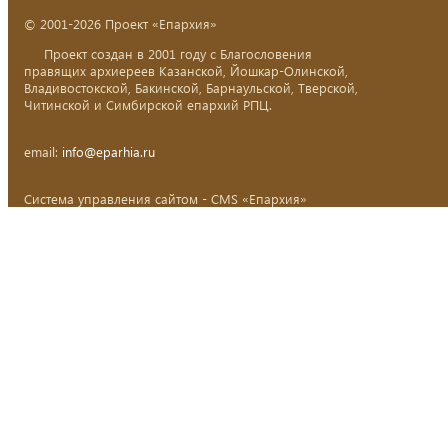
© 2001-2026 Проект «Епархия»
Проект создан в 2001 году с Благословения
правящих архиереев Казанской, Йошкар-Олинской,
Владивостокской, Бакинской, Барнаульской, Тверской,
Читинской и Симбирской епархий РПЦ.
email:
info@eparhia.ru
Система управления сайтом - CMS «Епархия»