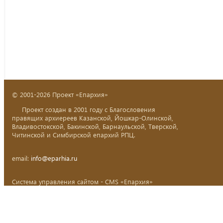
© 2001-2026 Проект «Епархия»
Проект создан в 2001 году с Благословения
правящих архиереев Казанской, Йошкар-Олинской,
Владивостокской, Бакинской, Барнаульской, Тверской,
Читинской и Симбирской епархий РПЦ.
email:
info@eparhia.ru
Система управления сайтом - CMS «Епархия»