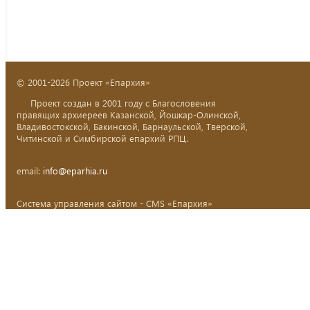
© 2001-2026 Проект «Епархия»
Проект создан в 2001 году с Благословения
правящих архиереев Казанской, Йошкар-Олинской,
Владивостокской, Бакинской, Барнаульской, Тверской,
Читинской и Симбирской епархий РПЦ.
email:
info@eparhia.ru
Система управления сайтом - CMS «Епархия»