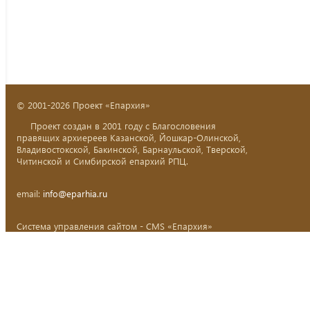
© 2001-2026 Проект «Епархия»
Проект создан в 2001 году с Благословения
правящих архиереев Казанской, Йошкар-Олинской,
Владивостокской, Бакинской, Барнаульской, Тверской,
Читинской и Симбирской епархий РПЦ.
email:
info@eparhia.ru
Система управления сайтом - CMS «Епархия»