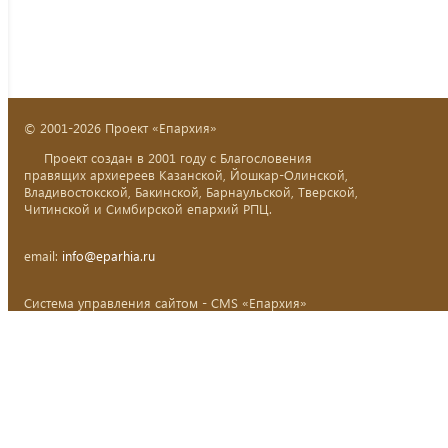
© 2001-2026 Проект «Епархия»
Проект создан в 2001 году с Благословения
правящих архиереев Казанской, Йошкар-Олинской,
Владивостокской, Бакинской, Барнаульской, Тверской,
Читинской и Симбирской епархий РПЦ.
email:
info@eparhia.ru
Система управления сайтом - CMS «Епархия»