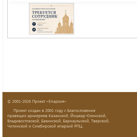
© 2001-2026 Проект «Епархия»
Проект создан в 2001 году с Благословения
правящих архиереев Казанской, Йошкар-Олинской,
Владивостокской, Бакинской, Барнаульской, Тверской,
Читинской и Симбирской епархий РПЦ.