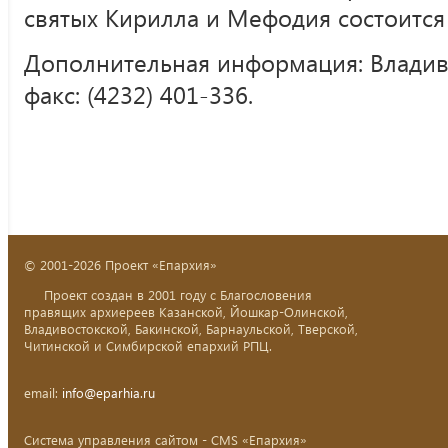
святых Кирилла и Мефодия состоится 
Дополнительная информация: Владивост
факс: (4232) 401-336.
© 2001-2026 Проект «Епархия»
Проект создан в 2001 году с Благословения
правящих архиереев Казанской, Йошкар-Олинской,
Владивостокской, Бакинской, Барнаульской, Тверской,
Читинской и Симбирской епархий РПЦ.
email:
info@eparhia.ru
Система управления сайтом - CMS «Епархия»