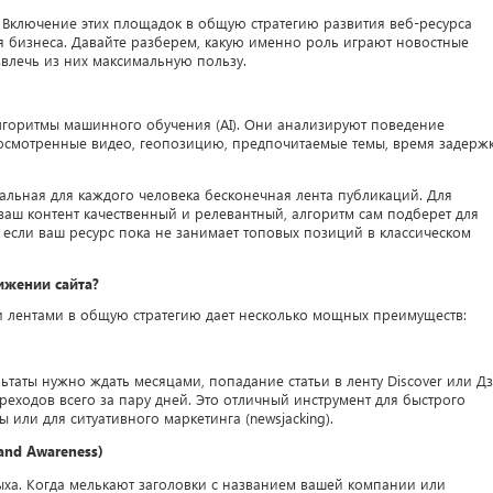
Включение этих площадок в общую стратегию развития веб-ресурса
я бизнеса. Давайте разберем, какую именно роль играют новостные
звлечь из них максимальную пользу.
алгоритмы машинного обучения (AI). Они анализируют поведение
росмотренные видео, геопозицию, предпочитаемые темы, время задерж
альная для каждого человека бесконечная лента публикаций. Для
 ваш контент качественный и релевантный, алгоритм сам подберет для
если ваш ресурс пока не занимает топовых позиций в классическом
ижении сайта?
 лентами в общую стратегию дает несколько мощных преимуществ:
ультаты нужно ждать месяцами, попадание статьи в ленту Discover или Д
реходов всего за пару дней. Это отличный инструмент для быстрого
или для ситуативного маркетинга (newsjacking).
and Awareness)
дыха. Когда мелькают заголовки с названием вашей компании или