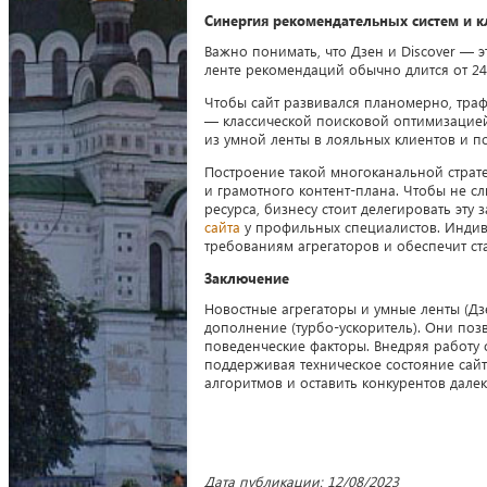
Синергия рекомендательных систем и к
Важно понимать, что Дзен и Discover — э
ленте рекомендаций обычно длится от 24 
Чтобы сайт развивался планомерно, тра
— классической поисковой оптимизацией
из умной ленты в лояльных клиентов и п
Построение такой многоканальной страте
и грамотного контент-плана. Чтобы не с
ресурса, бизнесу стоит делегировать эт
сайта
у профильных специалистов. Индив
требованиям агрегаторов и обеспечит ст
Заключение
Новостные агрегаторы и умные ленты (Дз
дополнение (турбо-ускоритель). Они поз
поведенческие факторы. Внедряя работу
поддерживая техническое состояние сай
алгоритмов и оставить конкурентов далек
Дата публикации: 12/08/2023