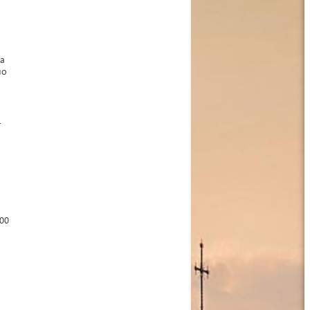
на
но
т
00