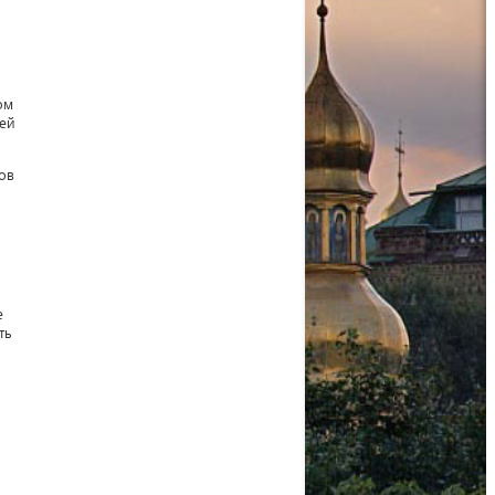
ом
лей
ов
е
ть