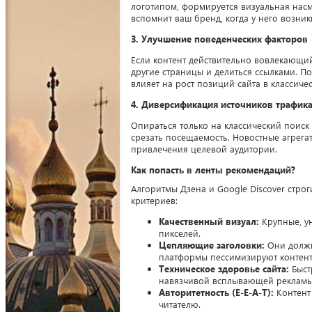
логотипом, формируется визуальная насм
вспомнит ваш бренд, когда у него возник
3. Улучшение поведенческих факторов
Если контент действительно вовлекающий
другие страницы и делиться ссылками. По
влияет на рост позиций сайта в классиче
4. Диверсификация источников трафик
Опираться только на классический поис
срезать посещаемость. Новостные агрег
привлечения целевой аудитории.
Как попасть в ленты рекомендаций?
Алгоритмы Дзена и Google Discover строги
критериев:
Качественный визуал:
Крупные, у
пикселей.
Цепляющие заголовки:
Они должны
платформы пессимизируют контент
Техническое здоровье сайта:
Быст
навязчивой всплывающей рекламы
Авторитетность (E-E-A-T):
Контент
читателю.