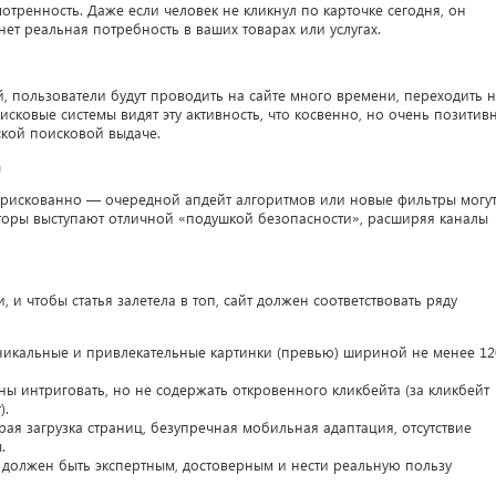
отренность. Даже если человек не кликнул по карточке сегодня, он
нет реальная потребность в ваших товарах или услугах.
, пользователи будут проводить на сайте много времени, переходить 
исковые системы видят эту активность, что косвенно, но очень позитив
ской поисковой выдаче.
а
к рискованно — очередной апдейт алгоритмов или новые фильтры могу
аторы выступают отличной «подушкой безопасности», расширяя каналы
, и чтобы статья залетела в топ, сайт должен соответствовать ряду
никальные и привлекательные картинки (превью) шириной не менее 12
 интриговать, но не содержать откровенного кликбейта (за кликбейт
).
рая загрузка страниц, безупречная мобильная адаптация, отсутствие
.
 должен быть экспертным, достоверным и нести реальную пользу