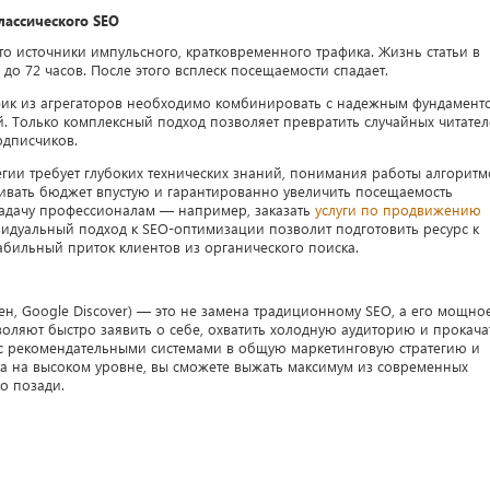
лассического SEO
то источники импульсного, кратковременного трафика. Жизнь статьи в
до 72 часов. После этого всплеск посещаемости спадает.
фик из агрегаторов необходимо комбинировать с надежным фундамент
. Только комплексный подход позволяет превратить случайных читате
одписчиков.
гии требует глубоких технических знаний, понимания работы алгоритм
ливать бюджет впустую и гарантированно увеличить посещаемость
у задачу профессионалам — например, заказать
услуги по продвижению
идуальный подход к SEO-оптимизации позволит подготовить ресурс к
абильный приток клиентов из органического поиска.
ен, Google Discover) — это не замена традиционному SEO, а его мощно
воляют быстро заявить о себе, охватить холодную аудиторию и прокача
 с рекомендательными системами в общую маркетинговую стратегию и
та на высоком уровне, вы сможете выжать максимум из современных
о позади.