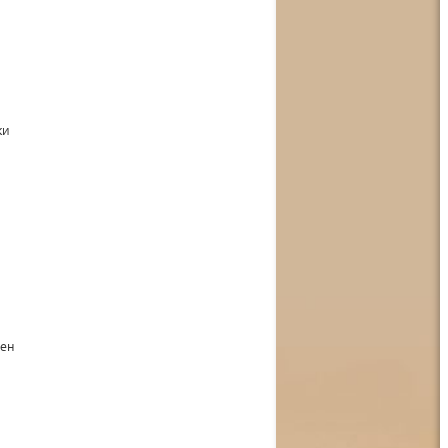
ки
зен