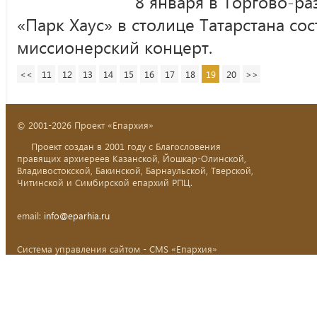
8 января в Торгово-р
«Парк Хаус» в столице Татарстана со
миссионерский концерт.
<<
11
12
13
14
15
16
17
18
19
20
>>
© 2001-2026 Проект «Епархия»
Проект создан в 2001 году с Благословения
правящих архиереев Казанской, Йошкар-Олинской,
Владивостокской, Бакинской, Барнаульской, Тверской,
Читинской и Симбирской епархий РПЦ.
email:
info@eparhia.ru
Система управления сайтом - CMS «Епархия»