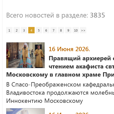
Всего новостей в разделе:
3835
1
2
3
4
5
6
7
8
9
10
>>
16 Июня 2026.
Правящий архиерей 
чтением акафиста св
Московскому в главном храме Пр
В Спасо-Преображенском кафедральн
Владивостока продолжаются молебны 
Иннокентию Московскому