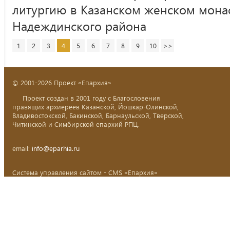
литургию в Казанском женском мона
Надеждинского района
1
2
3
4
5
6
7
8
9
10
>>
© 2001-2026 Проект «Епархия»
Проект создан в 2001 году с Благословения
правящих архиереев Казанской, Йошкар-Олинской,
Владивостокской, Бакинской, Барнаульской, Тверской,
Читинской и Симбирской епархий РПЦ.
email:
info@eparhia.ru
Система управления сайтом - CMS «Епархия»